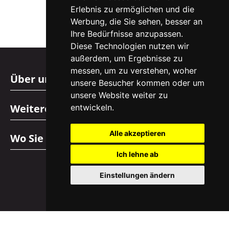
Erlebnis zu ermöglichen und die
Werbung, die Sie sehen, besser an
Ihre Bedürfnisse anzupassen.
Diese Technologien nutzen wir
außerdem, um Ergebnisse zu
messen, um zu verstehen, woher
Über uns
unsere Besucher kommen oder um
unsere Website weiter zu
Weitere Informationen
entwickeln.
Alle akzeptieren
Wo Sie uns finden
Ich lehne ab
Einstellungen ändern
Copyright © 2026 EasyHomes.at